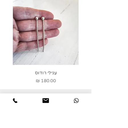
עגילי רודוס
מחיר
חשוב לדעת!
רוב התכשיטים מיוצרים מכסף 925, למעט
אלה שרשום בתיאור הפריט משהו אחר.
על מנת לשמור על התכשיט יש להמנע ממגע
עם בושם, תרסיסי שיער, חומרי ניקוי וכו'.