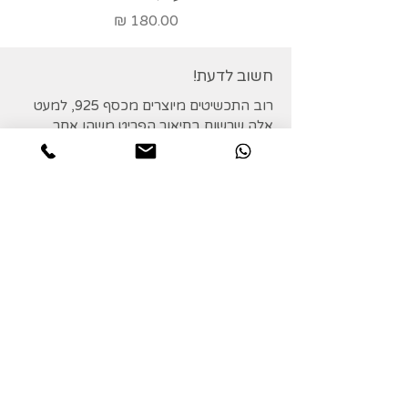
מחיר
חשוב לדעת!
רוב התכשיטים מיוצרים מכסף 925, למעט
אלה שרשום בתיאור הפריט משהו אחר.
על מנת לשמור על התכשיט יש להמנע ממגע
עם בושם, תרסיסי שיער, חומרי ניקוי וכו'.
אחריות לשנה על התכשיטים.
במידה ותכשיט נפגם מסיבה כלשהי, ניתן
להעבירו אלי לתיקון.
מידע נוסף:
שליח עד הבית:
בתוספת של 30 שקלים.
בקנייה מעל 400 - משלוח חינם!
איסוף עצמי:
מהסטודיו בכרכור בתאום מראש.