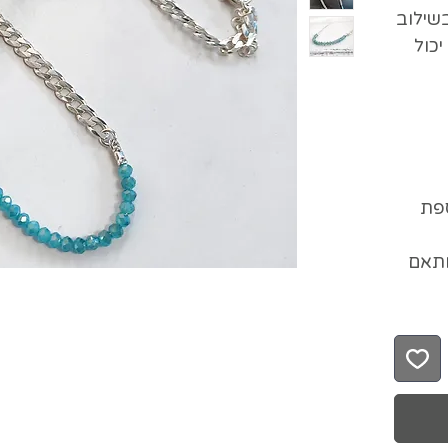
שילוב
כול
 תוספת
ותאם